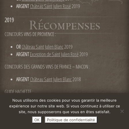
ARGENT
Château Saint Julien Rosé
2019
2019
CONCOURS VINS DE PROVENCE :
OR
Château Saint Julien Blanc
2019
ARGENT
Exception de Saint Julien Rosé
2019
CONCOURS DES GRANDS VINS DE FRANCE – MACON :
ARGENT
Château Saint Julien Blanc
2018
GUIDE HACHETTE :
Nous utilisons des cookies pour vous garantir la meilleure
Château Saint Julien Blanc
2018
expérience sur notre site web. Si vous continuez à utiliser ce
Exception de Saint Julien Blanc
2016
site, nous supposerons que vous en êtes satisfait.
OK
Politique de confidentialité
2018